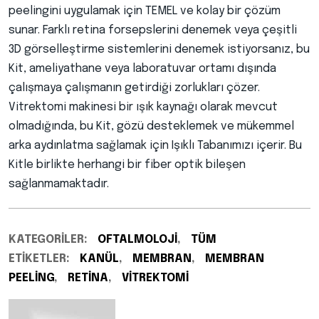
peelingini uygulamak için TEMEL ve kolay bir çözüm
sunar. Farklı retina forsepslerini denemek veya çeşitli
3D görselleştirme sistemlerini denemek istiyorsanız, bu
Kit, ameliyathane veya laboratuvar ortamı dışında
çalışmaya çalışmanın getirdiği zorlukları çözer.
Vitrektomi makinesi bir ışık kaynağı olarak mevcut
olmadığında, bu Kit, gözü desteklemek ve mükemmel
arka aydınlatma sağlamak için Işıklı Tabanımızı içerir. Bu
Kitle birlikte herhangi bir fiber optik bileşen
sağlanmamaktadır.
KATEGORILER:
OFTALMOLOJI
,
TÜM
ETIKETLER:
KANÜL
,
MEMBRAN
,
MEMBRAN
PEELING
,
RETINA
,
VITREKTOMI