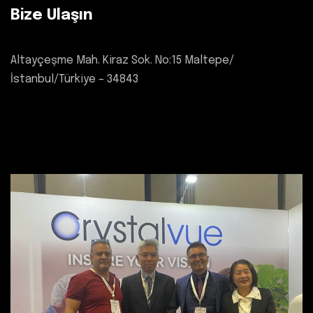
Bize Ulaşın
Altayçeşme Mah. Kiraz Sok. No:15 Maltepe/
İstanbul/Türkiye – 34843
+90 216 594 5129
info@i-tekmed.com