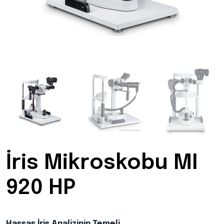
İris Mikroskobu MI
920 HP
Hassas İris Analizinin Temeli.