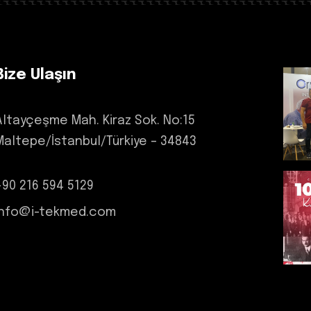
Bize Ulaşın
Altayçeşme Mah. Kiraz Sok. No:15
Maltepe/İstanbul/Türkiye – 34843
+90 216 594 5129
info@i-tekmed.com