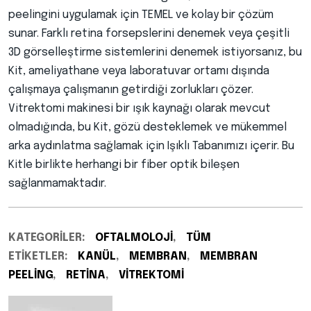
peelingini uygulamak için TEMEL ve kolay bir çözüm
sunar. Farklı retina forsepslerini denemek veya çeşitli
3D görselleştirme sistemlerini denemek istiyorsanız, bu
Kit, ameliyathane veya laboratuvar ortamı dışında
çalışmaya çalışmanın getirdiği zorlukları çözer.
Vitrektomi makinesi bir ışık kaynağı olarak mevcut
olmadığında, bu Kit, gözü desteklemek ve mükemmel
arka aydınlatma sağlamak için Işıklı Tabanımızı içerir. Bu
Kitle birlikte herhangi bir fiber optik bileşen
sağlanmamaktadır.
KATEGORILER:
OFTALMOLOJI
,
TÜM
ETIKETLER:
KANÜL
,
MEMBRAN
,
MEMBRAN
PEELING
,
RETINA
,
VITREKTOMI