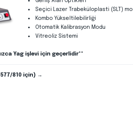
Geniş Alan Optikleri
Seçici Lazer Trabeküloplasti (SLT) mod
Kombo Yükseltilebilirliği
Otomatik Kalibrasyon Modu
Vitreoliz Sistemi
ızca Yag işlevi için geçerlidir**
/577/810 için) →