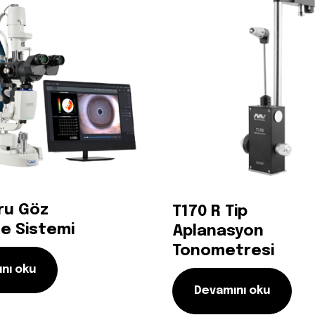
ru Göz
T170 R Tip
e Sistemi
Aplanasyon
Tonometresi
nı oku
Devamını oku