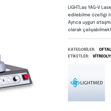
LIGHTLas YAG-V Laser
edilebilme özelliği 
Ayrıca uygun ataşm
olarak çalışabilmekt
KATEGORILER:
OFTA
ETIKETLER:
VITREOLY