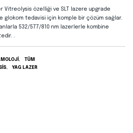
 Vitreolysis özelliği ve SLT lazere upgrade
ile glokom tedavisi için komple bir çözüm sağlar.
anlarla 532/577/810 nm lazerlerle kombine
edir. .
LMOLOJI
,
TÜM
SIS
,
YAG LAZER