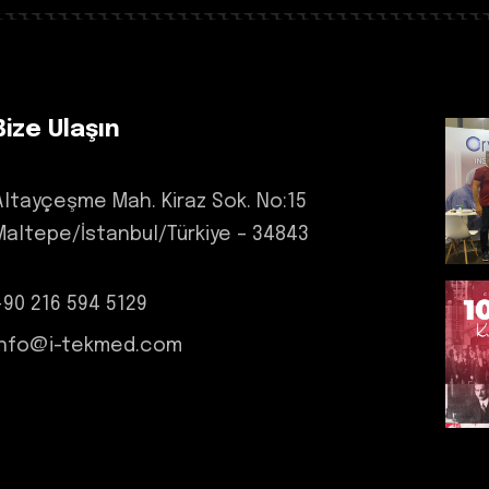
Bize Ulaşın
Altayçeşme Mah. Kiraz Sok. No:15
Maltepe/İstanbul/Türkiye – 34843
+90 216 594 5129
info@i-tekmed.com