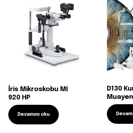
D130 Ku
İris Mikroskobu MI
Muayen
920 HP
Devamı
Devamını oku