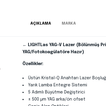
AÇIKLAMA
MARKA
← LIGHTLas YAG-V Lazer (Bölünmüş P
YAG/Fotokoagülatöre Hazır)
Özellikler:
Üstün Kristal-Q Anahtarı Lazer Boşlu
Yarık Lamba Entegre Sistemi
5 Adımlı Büyütme Değiştirici
± 500 µm YAG arka/ön ofset