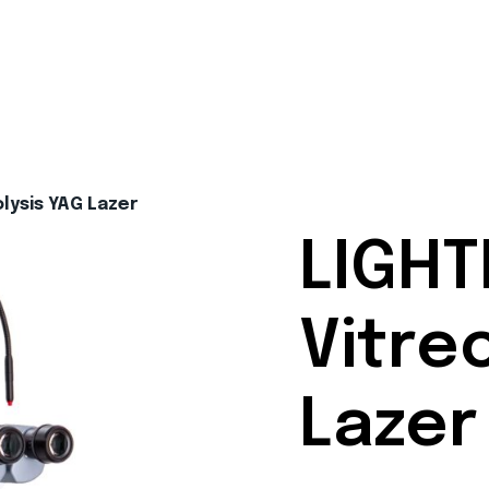
lysis YAG Lazer
LIGHT
Vitre
Lazer