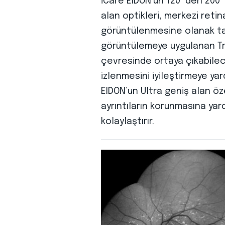
iCare EIDON’un 120°’den 200°
alan optikleri, merkezi retin
görüntülenmesine olanak tanı
görüntülemeye uygulanan Tru
çevresinde ortaya çıkabilecek
izlenmesini iyileştirmeye yar
EIDON’un Ultra geniş alan öze
ayrıntıların korunmasına yar
kolaylaştırır.