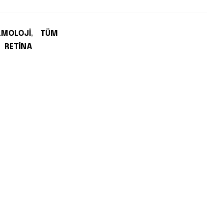
LMOLOJI
,
TÜM
RETINA