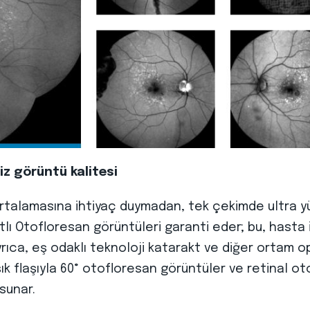
z görüntü kalitesi
ortalamasına ihtiyaç duymadan, tek çekimde ultra yü
tlı Otofloresan görüntüleri garanti eder; bu, hasta iç
ıca, eş odaklı teknoloji katarakt ve diğer ortam o
 ışık flaşıyla 60° otofloresan görüntüler ve retinal 
sunar.