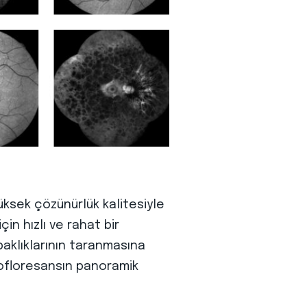
ksek çözünürlük kalitesiyle
in hızlı ve rahat bir
paklıklarının taranmasına
otofloresansın panoramik