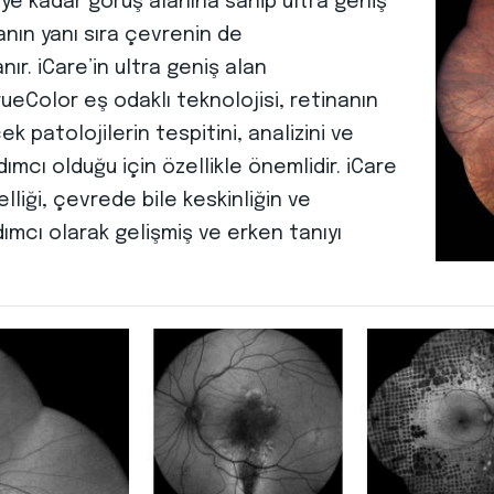
’ye kadar görüş alanına sahip ultra geniş
anın yanı sıra çevrenin de
r. iCare’in ultra geniş alan
eColor eş odaklı teknolojisi, retinanın
 patolojilerin tespitini, analizini ve
dımcı olduğu için özellikle önemlidir. iCare
lliği, çevrede bile keskinliğin ve
dımcı olarak gelişmiş ve erken tanıyı