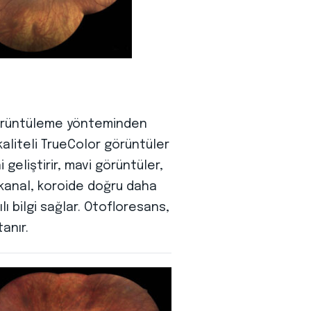
 görüntüleme yönteminden
kaliteli TrueColor görüntüler
 geliştirir, mavi görüntüler,
ı kanal, koroide doğru daha
lı bilgi sağlar. Otofloresans,
anır.