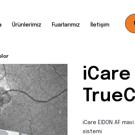
a
Ürünlerimiz
Fuarlarımız
İletişim
olor
iCare
TrueC
iCare EIDON AF mav
sistemi