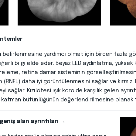
öntemler
ın belirlenmesine yardımcı olmak için birden fazla
ğerli bilgi elde eder. Beyaz LED aydınlatma, yüksek 
treleme, retina damar sisteminin görselleştirilmesini
ın (RNFL) daha iyi görüntülenmesini sağlar ve kırmız
 sağlar. Kızılötesi ışık koroide karşılık gelen ayrıntı
) katman bütünlüğünün değerlendirilmesine olanak t
geniş alan ayrıntıları →