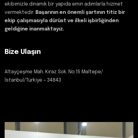
ekibimizle dinamik bir yapıda emin adımlarla hizmet
vermektedir.
Başarının en önemli şartının titiz bir
ekip çalışmasıyla dürüst ve ilkeli işbirliğinden
geldiğine inanmaktayız.
Bize Ulaşın
Altayçeşme Mah. Kiraz Sok. No:15 Maltepe/
İstanbul/Türkiye – 34843
+90 216 594 5129
info@i-tekmed.com