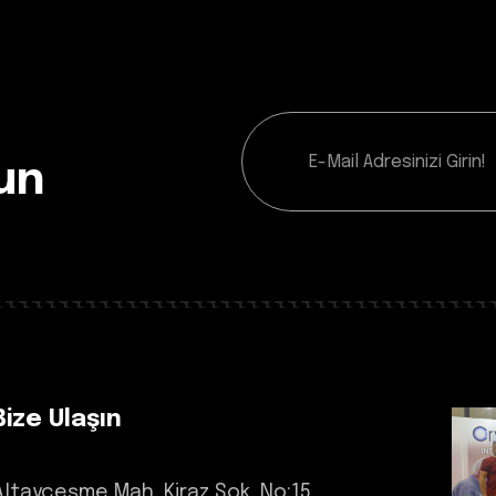
un
Bize Ulaşın
Altayçeşme Mah. Kiraz Sok. No:15