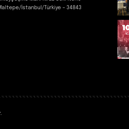
Maltepe/İstanbul/Türkiye – 34843
+90 216 594 5129
info@i-tekmed.com
.